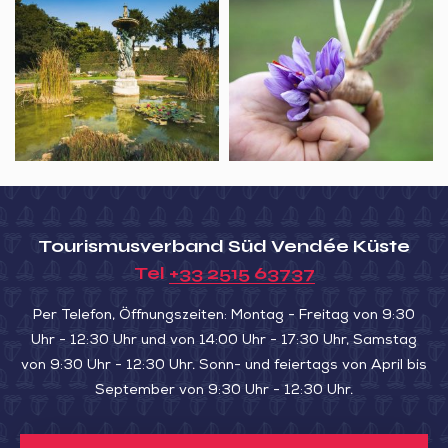
Visite
Portes
aux
nocturne
ouvertes,
1000
au
Les
voyages
flambeau
herbes
du
du
Jardin
coin,
Dumaine
Production
de
safran
Tourismusverband Süd Vendée Küste
et
Tel
+33 2515 63737
maceron
Per Telefon, Öffnungszeiten: Montag - Freitag von 9:30
Uhr - 12:30 Uhr und von 14:00 Uhr - 17:30 Uhr, Samstag
von 9:30 Uhr - 12:30 Uhr. Sonn- und feiertags von April bis
September von 9:30 Uhr - 12:30 Uhr.