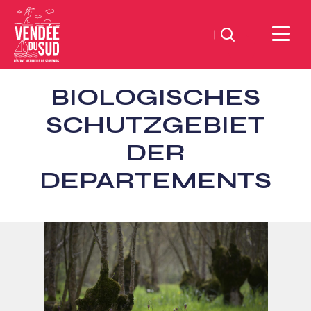
Suchen
Sud
BIOLOGISCHES
Vendée
Littoral
SCHUTZGEBIET
TourismusSüd
DER
Vendée
Küste
DEPARTEMENTS