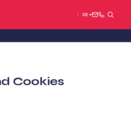
Uns
+33
Suchen
DE
kontaktieren
2515
63737
d Cookies