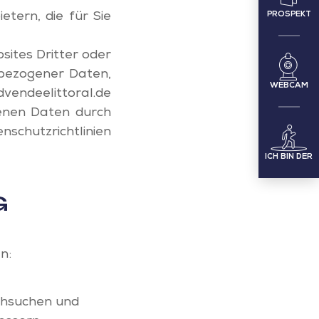
PROSPEKT
etern, die für Sie
sites Dritter oder
nbezogener Daten,
WEBCAM
endeelittoral.de
genen Daten durch
nschutzrichtlinien
ICH BIN DER
G
n:
chsuchen und