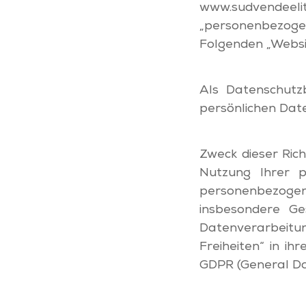
www.sudvendeel
„personenbezoge
Folgenden „Websi
Als Datenschutzb
persönlichen Dat
Zweck dieser Rich
Nutzung Ihrer 
personenbezoge
insbesondere G
Datenverarbeit
Freiheiten“ in i
GDPR (General Dat