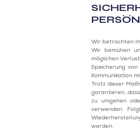
SICHER
PERSÖN
Wir betrachten Ih
Wir bemühen un
möglichen Verlus
Speicherung von D
Kommunikation mit
Trotz dieser Maß
garantieren, dass
zu umgehen ode
verwenden. Folgl
Wiederherstellu
werden.