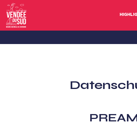
HIGHLI
Sud
Vendée
Littoral
TourismusSüd
Vendée
Datensch
Küste
PREAM