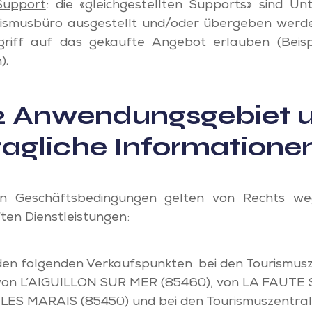
 Support
: die «gleichgestellten Supports» sind Un
ismusbüro ausgestellt und/oder übergeben werde
riff auf das gekaufte Angebot erlauben (Beispi
).
 2 Anwendungsgebiet 
ragliche Informatione
en Geschäftsbedingungen gelten von Rechts w
ten Dienstleistungen:
en folgenden Verkaufspunkten: bei den Tourismus
von L’AIGUILLON SUR MER (85460), von LA FAUTE
LES MARAIS (85450) und bei den Tourismuszentra