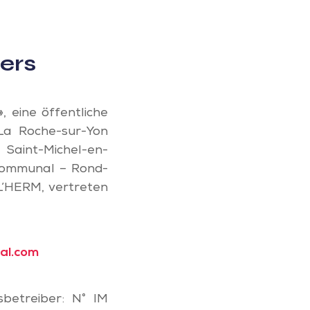
fers
, eine öffentliche
La Roche-sur-Yon
aint-Michel-en-
rcommunal – Rond-
L’HERM, vertreten
al.com
sbetreiber: N° IM