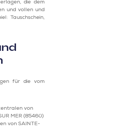
terlagen, die dem
n und vollen und
el: Tauschschein,
und
n
egen für die vom
zentralen von
 SUR MER (85460)
len von SAINTE-