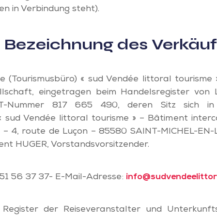
n in Verbindung steht).
.2 Bezeichnung des Verkäu
e (Tourismusbüro) « sud Vendée littoral tourisme »
lschaft, eingetragen beim Handelsregister von 
T-Nummer 817 665 490, deren Sitz sich in S
 « sud Vendée littoral tourisme » – Bâtiment inte
e – 4, route de Luçon – 85580 SAINT-MICHEL-EN-
ent HUGER, Vorstandsvorsitzender.
 51 56 37 37- E-Mail-Adresse:
info@sudvendeelittor
Register der Reiseveranstalter und Unterkunft