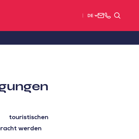
Uns
+33
Suchen
DE
kontaktieren
2515
63737
ngungen
touristischen
rbracht werden