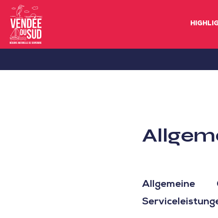
HIGHLI
Sud
Vendée
Littoral
TourismusSüd
Vendée
Allgem
Küste
Allgemeine G
Serviceleistung