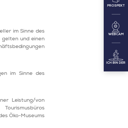
PROSPEKT
eller im Sinne des
WEBCAM
 gelten und einen
chäftsbedingungen
ICH BIN DER
ngen im Sinne des
ner Leistung/von
rismusbüros
 des Öko-Museums