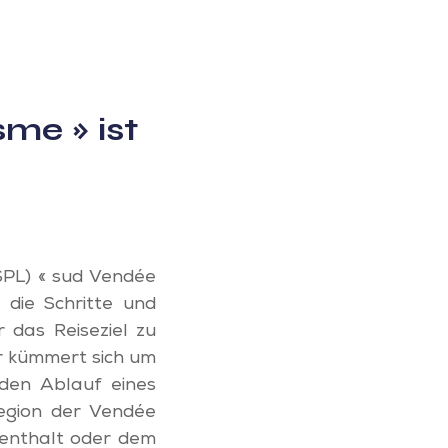
sme » ist
 SPL) « sud Vendée
, die Schritte und
 das Reiseziel zu
er kümmert sich um
 den Ablauf eines
region der Vendée
fenthalt oder dem