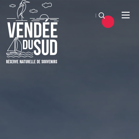
Suchen
Sud
Vendée
Littoral
TourismusSüd
Vendée
Küste