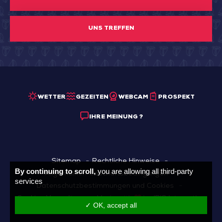
UNS TREFFEN
WETTER
GEZEITEN
WEBCAM
PROSPEKT
IHRE MEINUNG ?
Sitemap
Rechtliche Hinweise
By continuing to scroll,
you are allowing all third-party
Allgemainen Geschäftsbedingungen
services
Datenschutzbestimmungen und Cookies
Cookies Verwaltung
Made with
by
IRIS Interactive
✓ OK, accept all