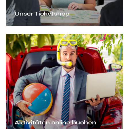
Unser Ticketshop
Aktivitäten
online
buchen
Aktivitäten online buchen