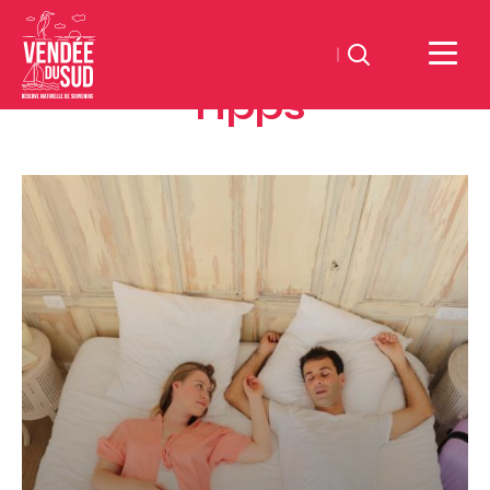
Suchen
Tipps
Sud
Vendée
Littoral
Übernachten
TourismusSüd
Vendée
Küste