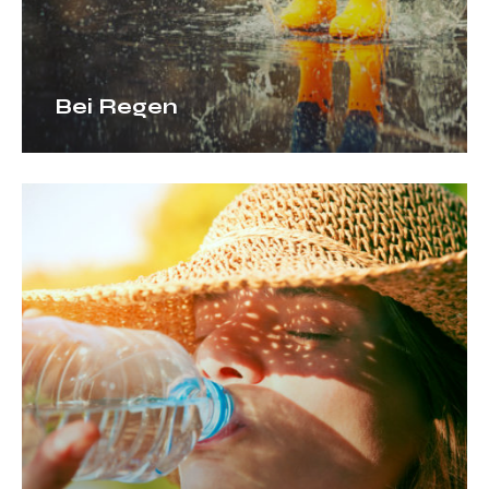
Bei Regen
Viel
zu
heiß
dafür!