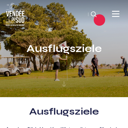
Suchen
Sud
Vendée
Ausflugsziele
Littoral
TourismusSüd
Vendée
Küste
Ausflugsziele