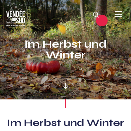
Suchen
Sud
Vendée
Im Herbst und
Littoral
Winter
TourismusSüd
Vendée
Küste
Im Herbst und Winter