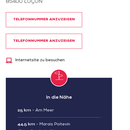
85400
LUÇON
TELEFONNUMMER ANZUZEIGEN
TELEFONNUMMER ANZUZEIGEN
Internetsite zu besuchen
In die Nähe
25 km
-
Am Meer
44,5 km
-
Marais Poitevin