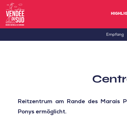
HIGHLI
Sud
Empfang
Vendée
Littoral
TourismusSüd
Vendée
Centr
Küste
Reitzentrum am Rande des Marais Po
Ponys ermöglicht.