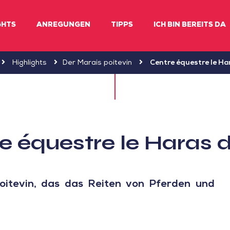
GHTS
ANREGUNGEN
TIPPS
ICH BIN BEREITS DA
Highlights
Der Marais poitevin
Centre équestre le Ha
e équestre le Haras d
itevin, das das Reiten von Pferden und