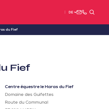
Uns
+33
Suchen
DE
kontaktieren
2515
63737
ras du Fief
u Fief
Centre équestre le Haras du Fief
Domaine des Guifettes
Route du Communal