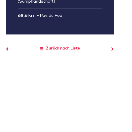
(Sumpflandschaft)
68,6 km
-
Puy du Fou
Zurück nach Liste