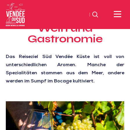
Suchen
Wein und
Sud
Gastronomie
Vendée
Littoral
TourismusSüd
Das Reiseziel Süd Vendée Küste ist voll von
Vendée
unterschiedlichen Aromen. Manche der
Küste
Spezialitäten stammen aus dem Meer, andere
werden im Sumpf im Bocage kultiviert.
Weinstraße
und
Weinberg