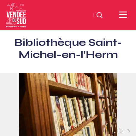
Suchen
Sud
Bibliothèque Saint-
Vendée
Littoral
Michel-en-l’Herm
TourismusSüd
Vendée
Küste
3