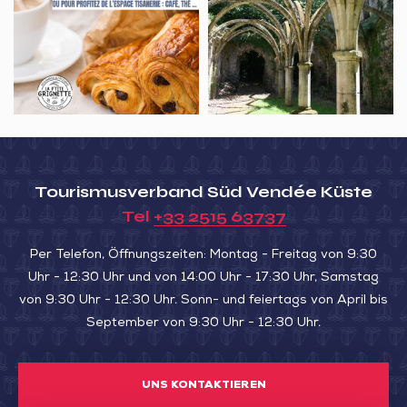
pains
DIE
au
KÖNIGLICHE
chocolat
ABTEI
au
Nid
de
Lairoux
Tourismusverband Süd Vendée Küste
Tel
+33 2515 63737
Per Telefon, Öffnungszeiten: Montag - Freitag von 9:30
Uhr - 12:30 Uhr und von 14:00 Uhr - 17:30 Uhr, Samstag
von 9:30 Uhr - 12:30 Uhr. Sonn- und feiertags von April bis
September von 9:30 Uhr - 12:30 Uhr.
UNS KONTAKTIEREN