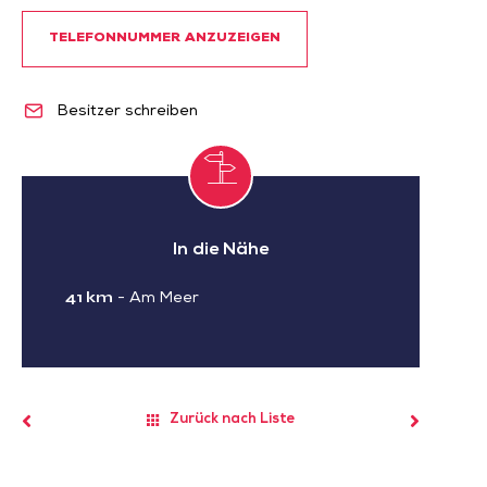
TELEFONNUMMER ANZUZEIGEN
Besitzer schreiben
In die Nähe
41 km
-
Am Meer
Zurück nach Liste