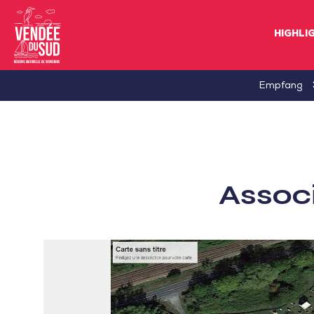
HIGHLI
Sud
Empfang
Vendée
Littoral
TourismusSüd
Vendée
Associ
Küste