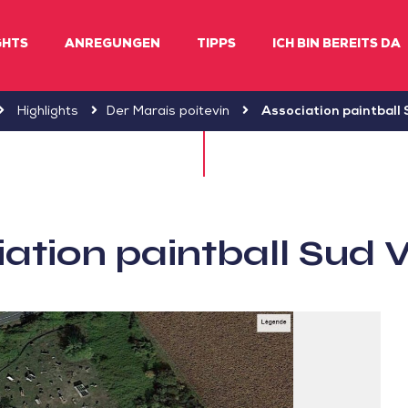
GHTS
ANREGUNGEN
TIPPS
ICH BIN BEREITS DA
Highlights
Der Marais poitevin
Association paintball
ation paintball Sud