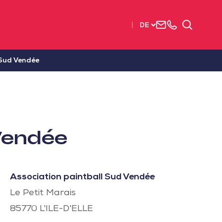
Uns
+33
Suchen
DE
kontaktieren
2515
63737
 Sud Vendée
 Vendée
Association paintball Sud Vendée
Le Petit Marais
85770
L'ILE-D'ELLE