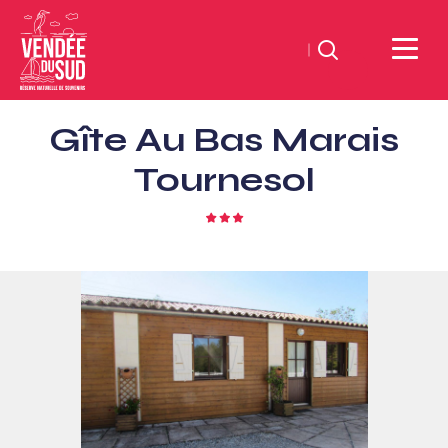
Suchen
Sud
Gîte Au Bas Marais
Vendée
Littoral
Tournesol
TourismusSüd
Vendée
3
Sterne
Küste