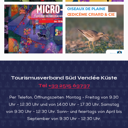
en
Jeu
Sortie
float
vidéo,
nature,
tube
30
Rassemblement
Birds
post-
nuptial
du
Courlis
de
terre
Tourismusverband Süd Vendée Küste
Tel
+33 2515 63737
Per Telefon, Öffnungszeiten: Montag - Freitag von 9:30
Uhr - 12:30 Uhr und von 14:00 Uhr - 17:30 Uhr, Samstag
von 9:30 Uhr - 12:30 Uhr. Sonn- und feiertags von April bis
September von 9:30 Uhr - 12:30 Uhr.