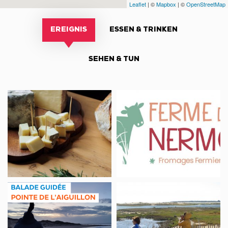
Leaflet
| ©
Mapbox
| ©
OpenStreetMap
EREIGNIS
ESSEN & TRINKEN
SEHEN & TUN
Noël
Traite
à
ouverte
la
et
ferme
découverte
de
l’élevage
NATUR
Sortie
WANDERUNG
nature,
„ZWISCHEN
balade