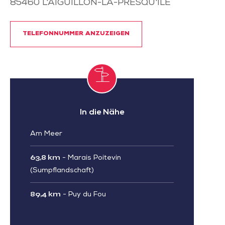
85460
L'AIGUILLON-LA-PRESQU'ILE
TELEFONNUMMER ANZUZEIGEN
In die Nähe
Am Meer
63,8 km
-
Marais Poitevin
(Sumpflandschaft)
89,4 km
-
Puy du Fou