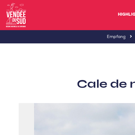
HIGHLI
Sud
Empfang
Vendée
Littoral
TourismusSüd
Vendée
Cale de m
Küste