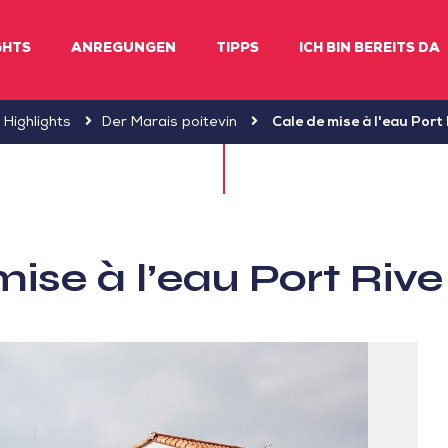
GHTS
ANREGUNGEN
TIPPS
ICH BIN BEREITS DA
Highlights
Der Marais poitevin
Cale de mise à l'eau Port
ise à l’eau Port Riv