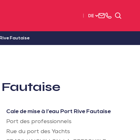
Uns
+33
Suchen
DE
kontaktieren
2515
63737
 Rive Fautaise
e Fautaise
Cale de mise à l’eau Port Rive Fautaise
Port des professionnels
Rue du port des Yachts