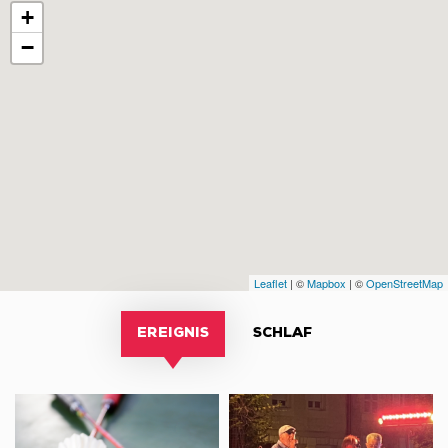
+
−
Leaflet
| ©
Mapbox
| ©
OpenStreetMap
EREIGNIS
SCHLAF
Tournoi
Concert
de
et