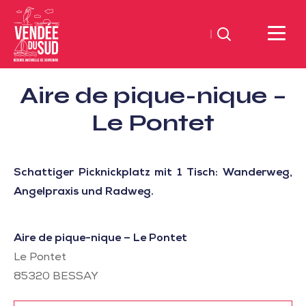
Suchen
Sud
Aire de pique-nique –
Vendée
Littoral
Le Pontet
TourismusSüd
Vendée
Küste
Schattiger Picknickplatz mit 1 Tisch: Wanderweg,
Angelpraxis und Radweg.
Aire de pique-nique – Le Pontet
Le Pontet
85320
BESSAY