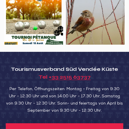
de
été
du
l’Aiguillon
à
Patrimoine,
Lairoux
Les
–
oiseaux
Tournoi
migrateurs
de
de
pétanque
la
Pointe
Tourismusverband Süd Vendée Küste
de
Tel
+33 2515 63737
l’Aiguillon
Per Telefon, Öffnungszeiten: Montag - Freitag von 9:30
Uhr - 12:30 Uhr und von 14:00 Uhr - 17:30 Uhr, Samstag
von 9:30 Uhr - 12:30 Uhr. Sonn- und feiertags von April bis
September von 9:30 Uhr - 12:30 Uhr.