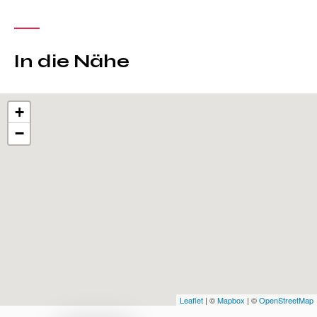
In die Nähe
+
−
Leaflet
| ©
Mapbox
| ©
OpenStreetMap