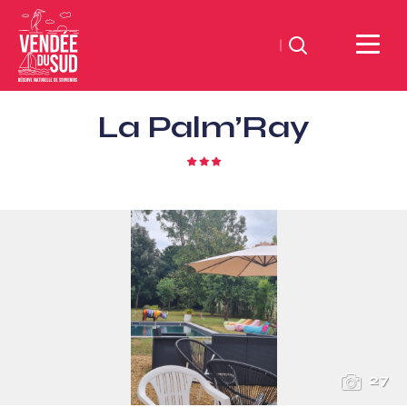
Suchen
Sud
La Palm’Ray
Vendée
Littoral
3
TourismusSüd
Sterne
Vendée
Küste
27