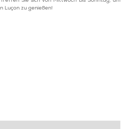
Treffen Sie sich von Mittwoch bis Sonntag, um
n Luçon zu genießen!