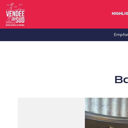
HIGHLI
Sud
Empfa
Vendée
Littoral
TourismusSüd
Vendée
Ba
Küste