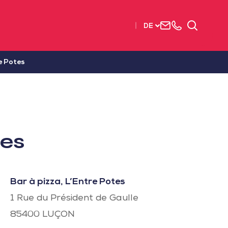
Uns
+33
Suchen
DE
kontaktieren
2515
63737
re Potes
tes
Bar à pizza, L’Entre Potes
1 Rue du Président de Gaulle
85400
LUÇON