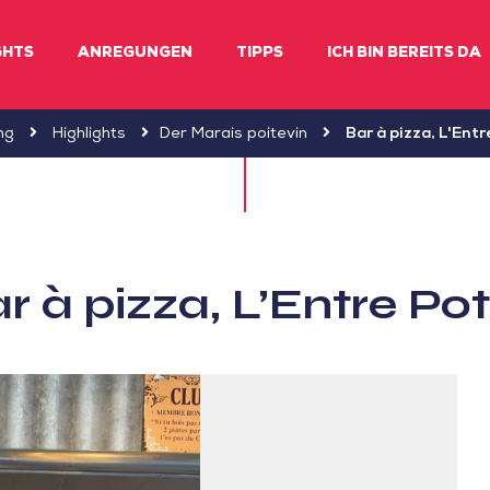
GHTS
ANREGUNGEN
TIPPS
ICH BIN BEREITS DA
ng
Highlights
Der Marais poitevin
Bar à pizza, L'Ent
r à pizza, L’Entre Po