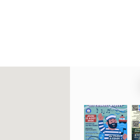
Festival
Ra
de
péd
chants
La
marins
Mar