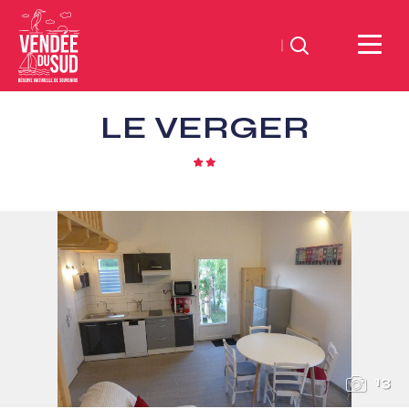
Suchen
Sud
LE VERGER
Vendée
Littoral
2
TourismusSüd
Sterne
Vendée
Küste
13