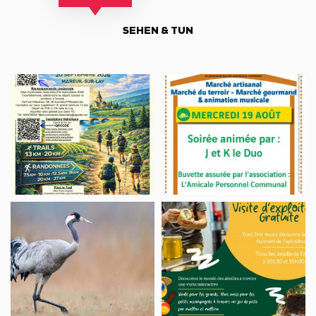
SEHEN & TUN
Randonnées
Marché
pédestre
semi-
La
nocturne
Mareuillaise
Festiv’Michelaise
2026
NATUR
Visite
WANDERUNG
d’exploitation
„DER
apicole
BUCHT
IM
LAUFENDES