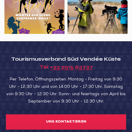
TALENTS
Point
d’observation
oiseaux
migrateurs
à
La
Pointe
Tourismusverband Süd Vendée Küste
Tel
+33 2515 63737
Per Telefon, Öffnungszeiten: Montag - Freitag von 9:30
Uhr - 12:30 Uhr und von 14:00 Uhr - 17:30 Uhr, Samstag
von 9:30 Uhr - 12:30 Uhr. Sonn- und feiertags von April bis
September von 9:30 Uhr - 12:30 Uhr.
UNS KONTAKTIEREN