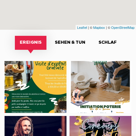
Leaflet
| ©
Mapbox
| ©
OpenStreetMap
EREIGNIS
SEHEN & TUN
SCHLAF
Visite
Un
d’exploitation
été
apicole
à
Lairoux
–
Initiation
Poterie
Concert,
CONCOURS
FAB
DE