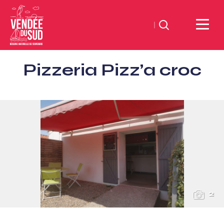
Suchen
Sud
Pizzeria Pizz’a croc
Vendée
Littoral
TourismusSüd
Vendée
Küste
2