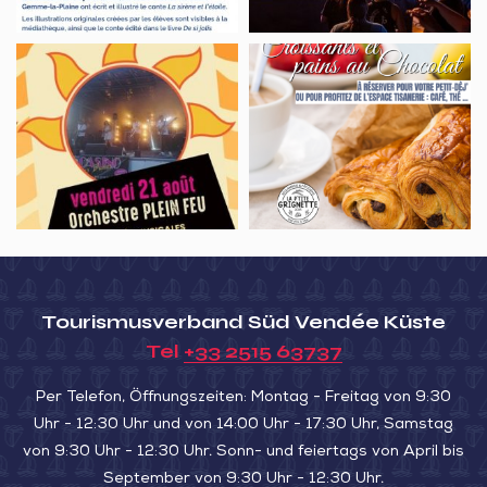
Concert
Croissants
avec
&
l’Orchestre
pains
PLEIN
au
FEU
chocolat
au
Nid
de
Lairoux
Tourismusverband Süd Vendée Küste
Tel
+33 2515 63737
Per Telefon, Öffnungszeiten: Montag - Freitag von 9:30
Uhr - 12:30 Uhr und von 14:00 Uhr - 17:30 Uhr, Samstag
von 9:30 Uhr - 12:30 Uhr. Sonn- und feiertags von April bis
September von 9:30 Uhr - 12:30 Uhr.