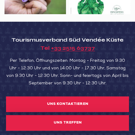
du
de
coin,
William
Production
Christie
de
–
safran
Michel
Tourismusverband Süd Vendée Küste
et
Richard
Tel
+33 2515 63737
maceron
de
Lalande
Per Telefon, Öffnungszeiten: Montag - Freitag von 9:30
et
Uhr - 12:30 Uhr und von 14:00 Uhr - 17:30 Uhr, Samstag
les
von 9:30 Uhr - 12:30 Uhr. Sonn- und feiertags von April bis
September von 9:30 Uhr - 12:30 Uhr.
demoiselles
Lalande,
la
UNS KONTAKTIEREN
famille
en
UNS TREFFEN
musique