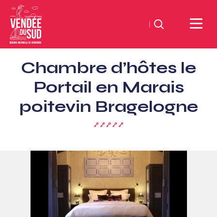
Suchen
Sud
Chambre d’hôtes le
Vendée
Littoral
Portail en Marais
TourismusSüd
poitevin Bragelogne
Vendée
Küste
5
Schlüssel
(Clévacances)