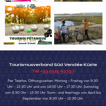
Dumaine
Un
Sortie
été
nature,
à
balade
Lairoux
cyclo-
–
ornitho
Tournoi
de
pétanque
Tourismusverband Süd Vendée Küste
Tel
+33 2515 63737
Per Telefon, Öffnungszeiten: Montag - Freitag von 9:30
Uhr - 12:30 Uhr und von 14:00 Uhr - 17:30 Uhr, Samstag
von 9:30 Uhr - 12:30 Uhr. Sonn- und feiertags von April bis
September von 9:30 Uhr - 12:30 Uhr.