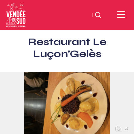
Suchen
Sud
Restaurant Le
Vendée
Littoral
Luçon’Gelès
TourismusSüd
Vendée
Küste
4