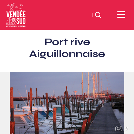
Suchen
Sud
Port rive
Vendée
Littoral
Aiguillonnaise
TourismusSüd
Vendée
Küste
3