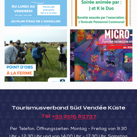
Plan
Festiv’Michelaise
d’eau
de
baignade
NATUR
Jeu
WANDERUNG
vidéo,
„DIE
30
VÖGEL
Birds
DES
BAUERNHOFS
VON
DIXMERIE“
Tourismusverband Süd Vendée Küste
Tel
+33 2515 63737
Per Telefon, Öffnungszeiten: Montag - Freitag von 9:30
Uhr - 12:30 Uhr und von 14:00 Uhr - 17:30 Uhr, Samstag