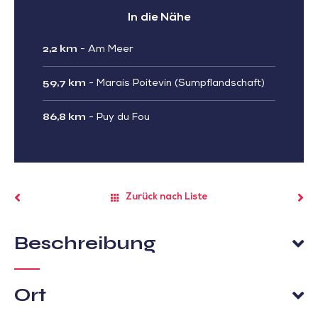
In die Nähe
2,2 km
-
Am Meer
59,7 km
-
Marais Poitevin (Sumpflandschaft)
86,8 km
-
Puy du Fou
Zurück nach Liste
Beschreibung
Ort