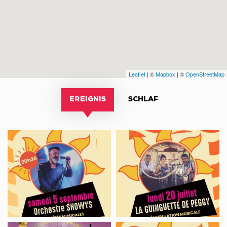
Leaflet
| ©
Mapbox
| ©
OpenStreetMap
EREIGNIS
SCHLAF
Concert
Déambulation
Showys
musicale
LA
GUINGUETTE
DE
PEGGY