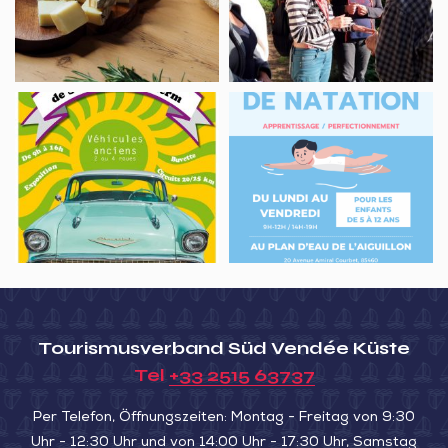
ferme
plantes
sauvages
et
médicinales
Véhicules
Cours
anciens,
de
3èmes
natation,
Bouchons
Plan
de
d’eau
St
de
Michel-
baignade
en-
l’Herm
Tourismusverband Süd Vendée Küste
Tel
+33 2515 63737
Per Telefon, Öffnungszeiten: Montag - Freitag von 9:30
Uhr - 12:30 Uhr und von 14:00 Uhr - 17:30 Uhr, Samstag