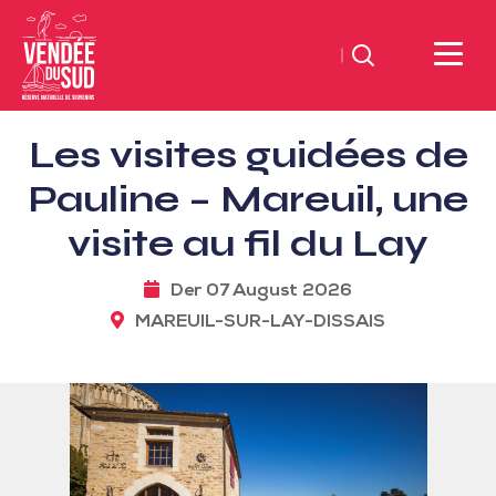
Suchen
Sud
Les visites guidées de
Vendée
Littoral
Pauline – Mareuil, une
TourismusSüd
visite au fil du Lay
Vendée
Küste
Der 07 August 2026
MAREUIL-SUR-LAY-DISSAIS