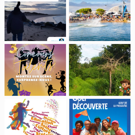
WANDERUNG
Vendredis
„ZWISCHEN
Sunset
DÜNEN
UND
MOOREN“
CONCOURS
WANDERUNG
DE
„DIE
TALENTS
FRÜHSCHICHTEN“
Forum
Initiation
des
au
associations
golf