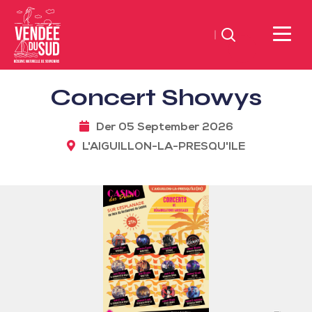
Suchen
Sud
Concert Showys
Vendée
Littoral
Der 05 September 2026
TourismusSüd
L'AIGUILLON-LA-PRESQU'ILE
Vendée
Küste