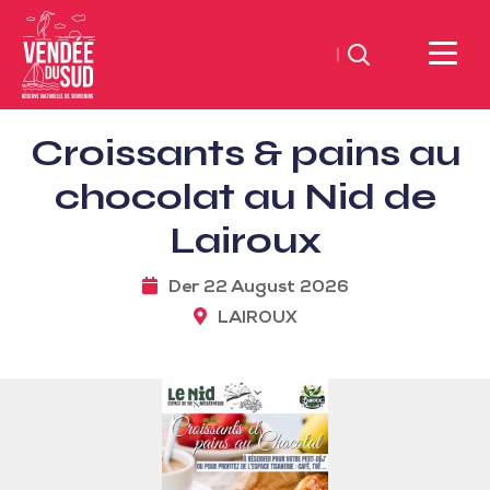
Suchen
Sud
Croissants & pains au
Vendée
Littoral
chocolat au Nid de
TourismusSüd
Lairoux
Vendée
Küste
Der 22 August 2026
LAIROUX