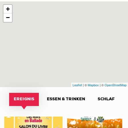
+
−
Leaflet
| ©
Mapbox
| ©
OpenStreetMap
EREIGNIS
ESSEN & TRINKEN
SCHLAF
Salon
Un