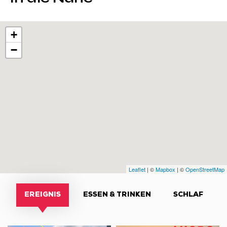
+
−
Leaflet
| ©
Mapbox
| ©
OpenStreetMap
EREIGNIS
ESSEN & TRINKEN
SCHLAF