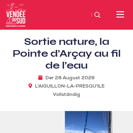
Suchen
Sud
Sortie nature, la
Vendée
Littoral
Pointe d’Arçay au fil
TourismusSüd
de l’eau
Vendée
Küste
Der 28 August 2026
L'AIGUILLON-LA-PRESQU'ILE
Vollständig