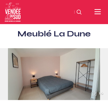
Suchen
Sud
Meublé La Dune
Vendée
Littoral
TourismusSüd
Vendée
Küste
16