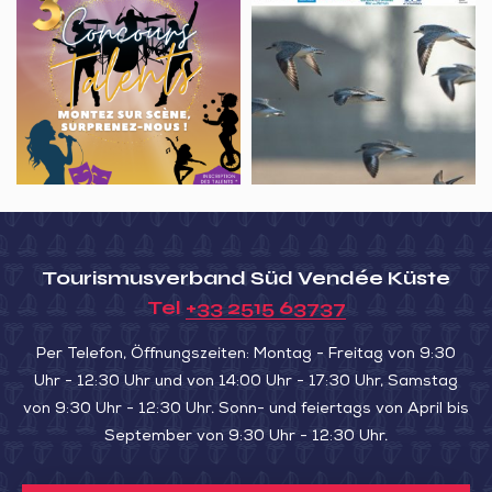
CONCOURS
Point
SIE
famille!
DE
d’observation,
DEM
TALENTS
Les
SUMPF
oiseaux
MIT
migrateurs
LEHM“)
de
la
Belle
Henriette
Tourismusverband Süd Vendée Küste
Tel
+33 2515 63737
Per Telefon, Öffnungszeiten: Montag - Freitag von 9:30
Uhr - 12:30 Uhr und von 14:00 Uhr - 17:30 Uhr, Samstag
von 9:30 Uhr - 12:30 Uhr. Sonn- und feiertags von April bis
September von 9:30 Uhr - 12:30 Uhr.