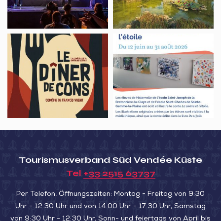
du
Jardin
Dumaine
Théâtre,
Exposition
Le
La
dîner
sirène
de
et
cons
l’étoile
Tourismusverband Süd Vendée Küste
Tel
+33 2515 63737
Per Telefon, Öffnungszeiten: Montag - Freitag von 9:30
Uhr - 12:30 Uhr und von 14:00 Uhr - 17:30 Uhr, Samstag
von 9:30 Uhr - 12:30 Uhr. Sonn- und feiertags von April bis