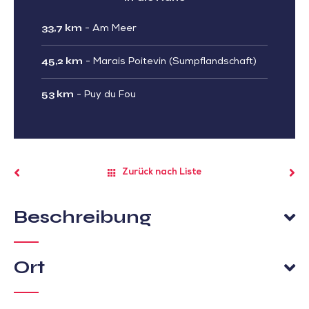
33,7 km
-
Am Meer
45,2 km
-
Marais Poitevin (Sumpflandschaft)
53 km
-
Puy du Fou
Zurück nach Liste
Beschreibung
Ort