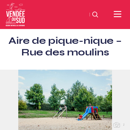
Suchen
Sud
Aire de pique-nique –
Vendée
Littoral
Rue des moulins
TourismusSüd
Vendée
Küste
1