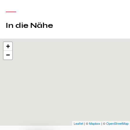
In die Nähe
+
−
Leaflet
| ©
Mapbox
| ©
OpenStreetMap