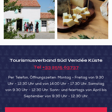
guidée
à
de
la
la
ferme
Maison
du
Maître
de
Digues
Tourismusverband Süd Vendée Küste
Tel
+33 2515 63737
Per Telefon, Öffnungszeiten: Montag - Freitag von 9:30
Uhr - 12:30 Uhr und von 14:00 Uhr - 17:30 Uhr, Samstag
von 9:30 Uhr - 12:30 Uhr. Sonn- und feiertags von April bis
September von 9:30 Uhr - 12:30 Uhr.