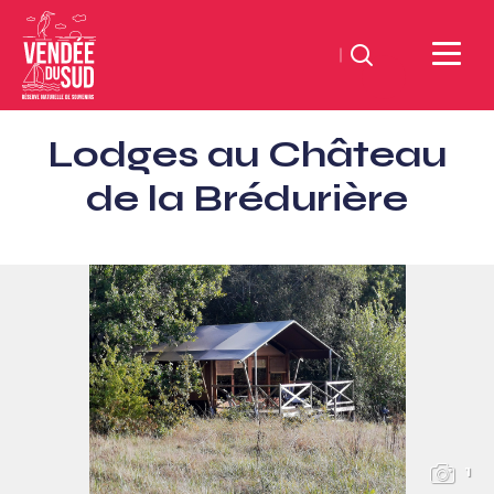
Suchen
Sud
Lodges au Château
Vendée
Littoral
de la Brédurière
TourismusSüd
Vendée
Küste
1