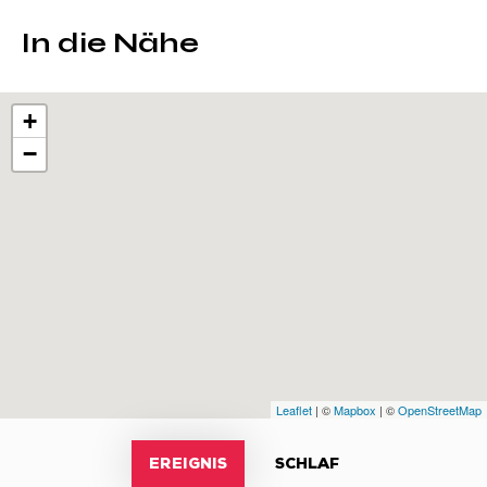
In die Nähe
+
−
Leaflet
| ©
Mapbox
| ©
OpenStreetMap
EREIGNIS
SCHLAF