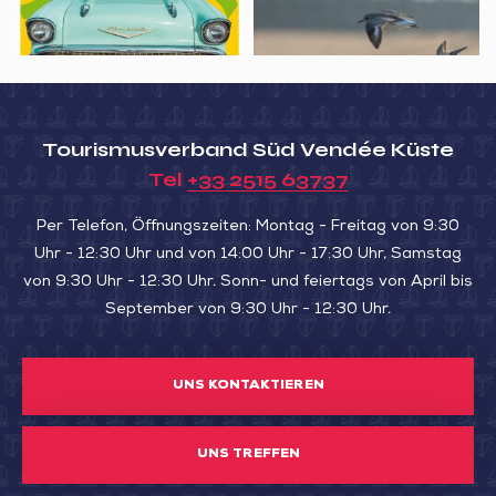
de
migrateurs
St
de
Michel-
la
en-
Belle
l’Herm
Henriette
Tourismusverband Süd Vendée Küste
Tel
+33 2515 63737
Per Telefon, Öffnungszeiten: Montag - Freitag von 9:30
Uhr - 12:30 Uhr und von 14:00 Uhr - 17:30 Uhr, Samstag
von 9:30 Uhr - 12:30 Uhr. Sonn- und feiertags von April bis
September von 9:30 Uhr - 12:30 Uhr.
UNS KONTAKTIEREN
UNS TREFFEN