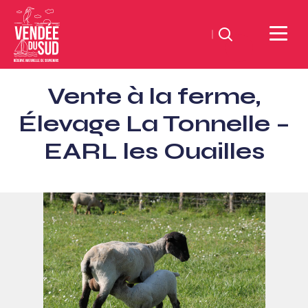
Suchen
Sud
Vente à la ferme,
Vendée
Littoral
Élevage La Tonnelle –
TourismusSüd
EARL les Ouailles
Vendée
Küste