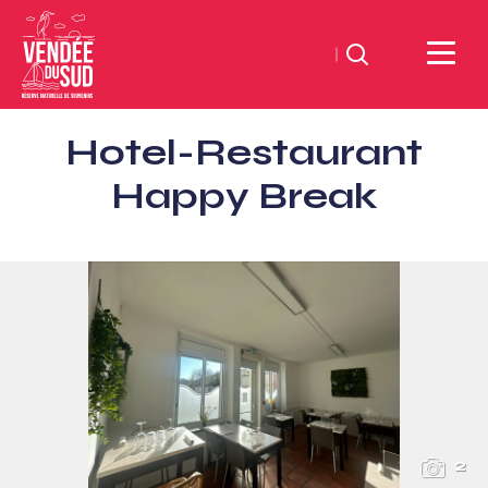
Suchen
Sud
Hotel-Restaurant
Vendée
Littoral
Happy Break
TourismusSüd
Vendée
Küste
2