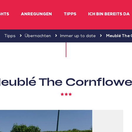
GHTS
ANREGUNGEN
TIPPS
ICH BIN BEREITS DA
Tipps
Übernachten
Immer up to date
Meublé The 
eublé The Cornflowe
3
Sterne