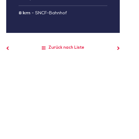
8 km
-
SNCF-Bahnhof
Zurück nach Liste