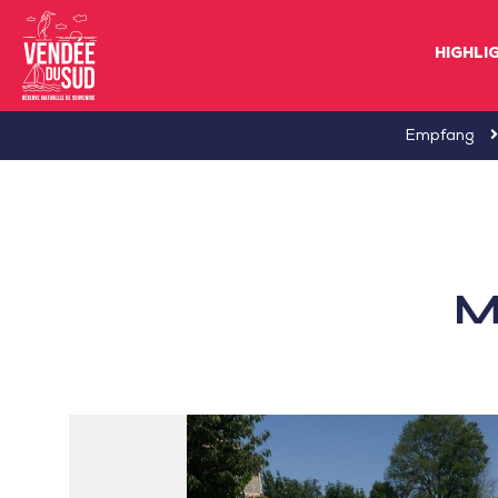
HIGHLI
Sud
Empfang
Vendée
Littoral
TourismusSüd
Vendée
M
Küste