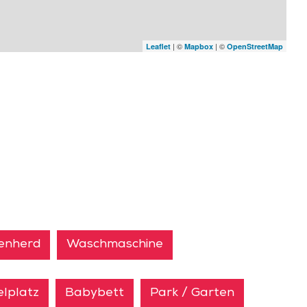
| ©
| ©
Leaflet
Mapbox
OpenStreetMap
lenherd
Waschmaschine
elplatz
Babybett
Park / Garten