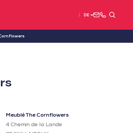
Uns
+33
Suchen
DE
kontaktieren
2515
63737
Cornflowers
rs
Meublé The Cornflowers
4 Chemin de la Lande