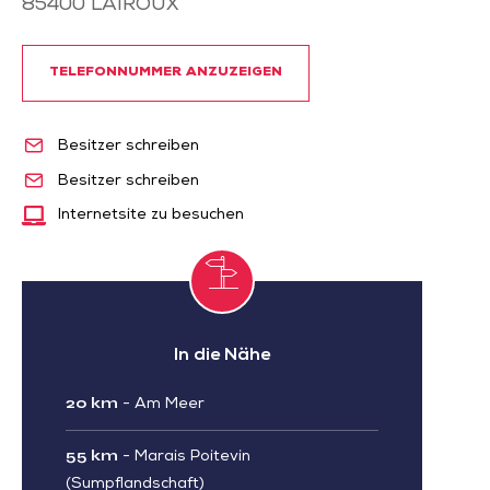
85400
LAIROUX
TELEFONNUMMER ANZUZEIGEN
Besitzer schreiben
Besitzer schreiben
Internetsite zu besuchen
In die Nähe
20 km
-
Am Meer
55 km
-
Marais Poitevin
(Sumpflandschaft)