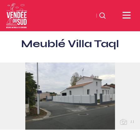
Suchen
Sud
Meublé Villa Taql
Vendée
Littoral
TourismusSüd
Vendée
Küste
11