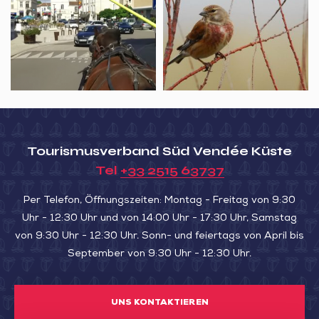
de
la
Patrimoine,
la
ville
Les
Cabane
en
oiseaux
Kombucha
calèche
migrateurs
de
la
Pointe
Tourismusverband Süd Vendée Küste
de
Tel
+33 2515 63737
l’Aiguillon
Per Telefon, Öffnungszeiten: Montag - Freitag von 9:30
Uhr - 12:30 Uhr und von 14:00 Uhr - 17:30 Uhr, Samstag
von 9:30 Uhr - 12:30 Uhr. Sonn- und feiertags von April bis
September von 9:30 Uhr - 12:30 Uhr.
UNS KONTAKTIEREN