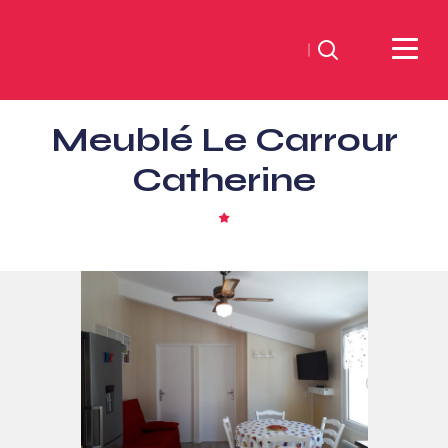
Suchen
Sud
Meublé Le Carrour
Vendée
Littoral
Catherine
TourismusSüd
Vendée
1
Stern
Küste