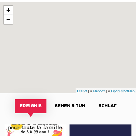
+
−
Leaflet
| ©
Mapbox
| ©
OpenStreetMap
EREIGNIS
SEHEN & TUN
SCHLAF
Ludo
À