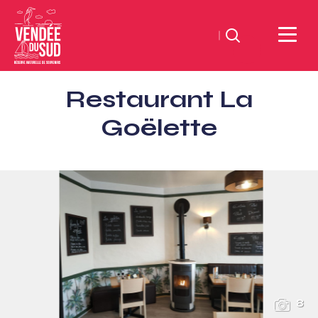
Suchen
Sud
Restaurant La
Vendée
Littoral
Goëlette
TourismusSüd
Vendée
Küste
8