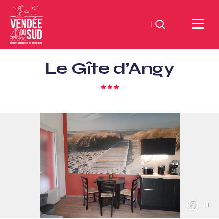
Suchen
Sud
Le Gîte d’Angy
Vendée
Littoral
3
TourismusSüd
Sterne
Vendée
Küste
11