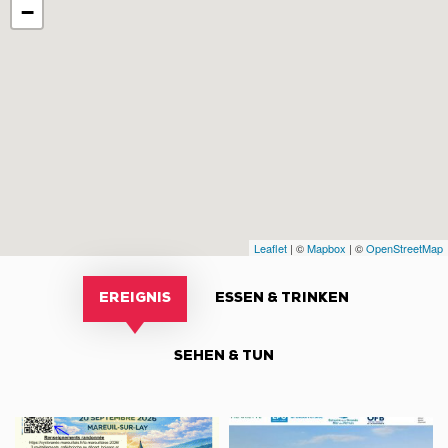
−
Leaflet
| ©
Mapbox
| ©
OpenStreetMap
EREIGNIS
ESSEN & TRINKEN
SEHEN & TUN
Randonnées
Sortie