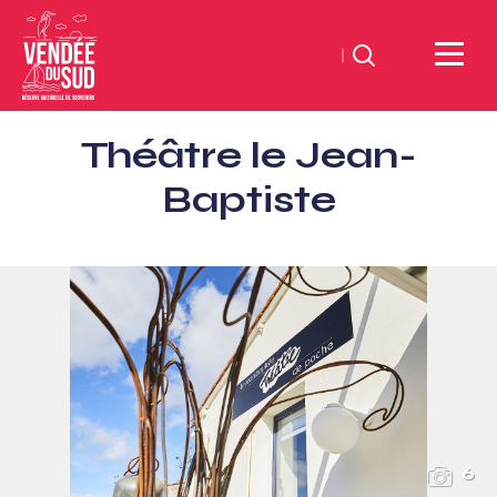
Suchen
Sud
Théâtre le Jean-
Vendée
Littoral
Baptiste
TourismusSüd
Vendée
Küste
6