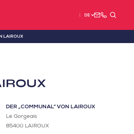
Uns
+33
Suchen
DE
kontaktieren
2515
63737
N LAIROUX
AIROUX
DER „COMMUNAL“ VON LAIROUX
Le Gorgeais
85400
LAIROUX