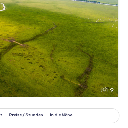
9
t
Preise / Stunden
In die Nähe