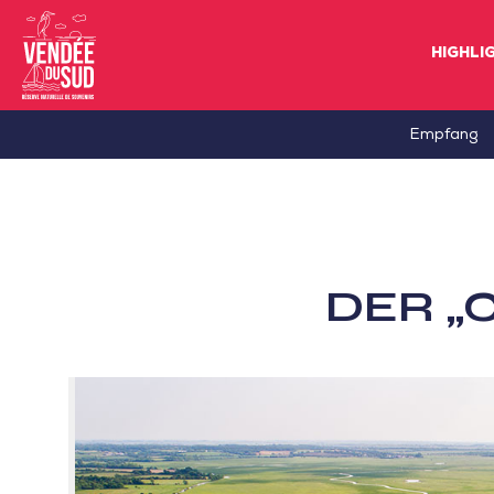
HIGHLI
Sud
Empfang
Vendée
Littoral
TourismusSüd
Vendée
DER „
Küste