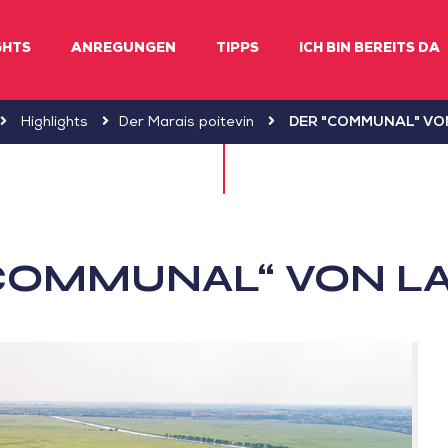
GHTS
ANREGUNGEN
TIPPS
ICH BIN BEREITS DA
Highlights
Der Marais poitevin
DER "COMMUNAL" VO
COMMUNAL“ VON L