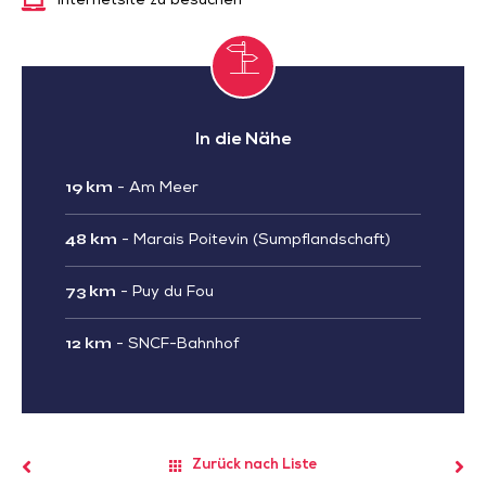
Internetsite zu besuchen
In die Nähe
19 km
-
Am Meer
48 km
-
Marais Poitevin (Sumpflandschaft)
73 km
-
Puy du Fou
12 km
-
SNCF-Bahnhof
Zurück nach Liste