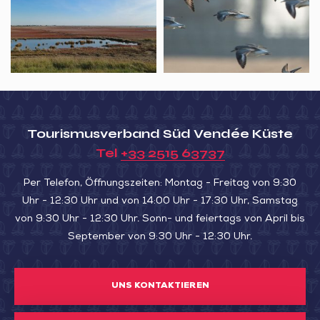
Lalande,
Baie
oiseaux
la
au
migrateurs
famille
fil
de
en
des
la
musique
saisons
Belle
–
Henriette
Tourismusverband Süd Vendée Küste
Octobre
Tel
+33 2515 63737
Per Telefon, Öffnungszeiten: Montag - Freitag von 9:30
Uhr - 12:30 Uhr und von 14:00 Uhr - 17:30 Uhr, Samstag
von 9:30 Uhr - 12:30 Uhr. Sonn- und feiertags von April bis
September von 9:30 Uhr - 12:30 Uhr.
UNS KONTAKTIEREN