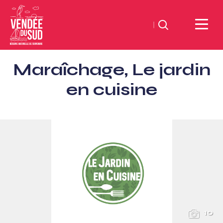
Suchen
Sud
Maraîchage, Le jardin
Vendée
Littoral
en cuisine
TourismusSüd
Vendée
Küste
10