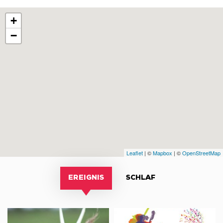
+
−
Leaflet
| ©
Mapbox
| ©
OpenStreetMap
EREIGNIS
SCHLAF
Portes
Forum