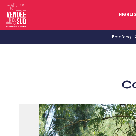
HIGHLI
Sud
Empfang
Vendée
Littoral
TourismusSüd
Vendée
C
Küste