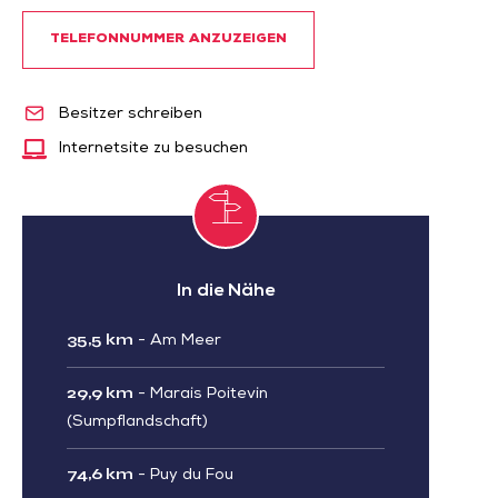
TELEFONNUMMER ANZUZEIGEN
Besitzer schreiben
Internetsite zu besuchen
In die Nähe
35,5 km
-
Am Meer
29,9 km
-
Marais Poitevin
(Sumpflandschaft)
74,6 km
-
Puy du Fou