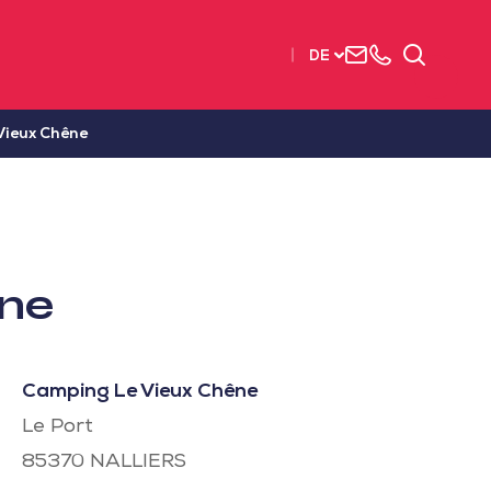
Uns
+33
Suchen
DE
kontaktieren
2515
63737
Vieux Chêne
ne
Camping Le Vieux Chêne
Le Port
85370
NALLIERS