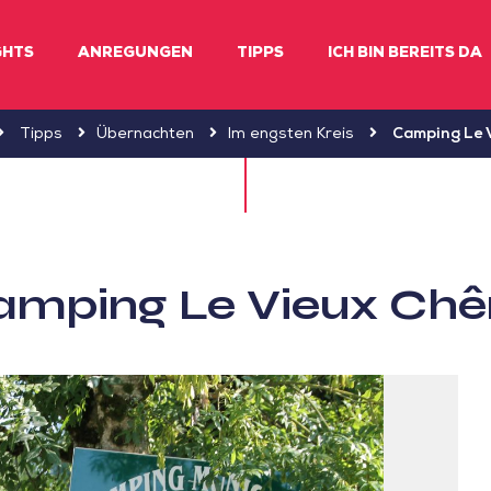
GHTS
ANREGUNGEN
TIPPS
ICH BIN BEREITS DA
Tipps
Übernachten
Im engsten Kreis
Camping Le 
amping Le Vieux Chê