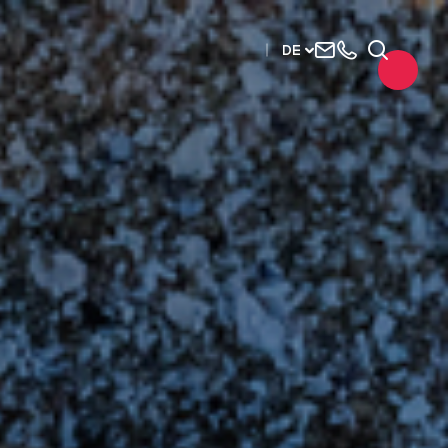
Uns
+33
Suchen
DE
kontaktieren
2515
63737