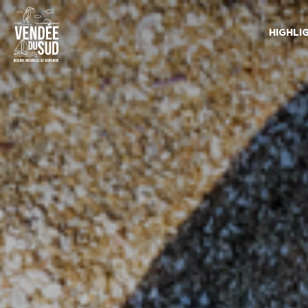
HIGHLI
Sud
Vendée
Littoral
TourismusSüd
Vendée
Küste