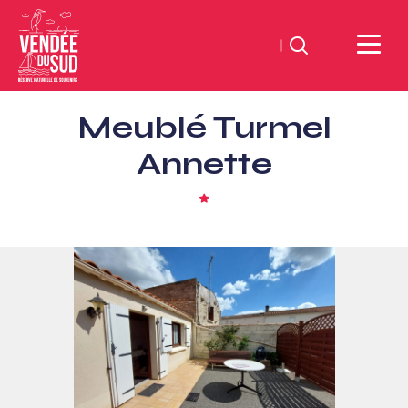
Suchen
Sud
Meublé Turmel
Vendée
Littoral
Annette
TourismusSüd
Vendée
1
Stern
Küste