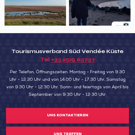
Baie
DÜNEN
au
UND
fil
MOOREN“
des
saisons
–
Tourismusverband Süd Vendée Küste
Octobre
Tel
+33 2515 63737
Per Telefon, Öffnungszeiten: Montag - Freitag von 9:30
Uhr - 12:30 Uhr und von 14:00 Uhr - 17:30 Uhr, Samstag
von 9:30 Uhr - 12:30 Uhr. Sonn- und feiertags von April bis
September von 9:30 Uhr - 12:30 Uhr.
UNS KONTAKTIEREN
UNS TREFFEN