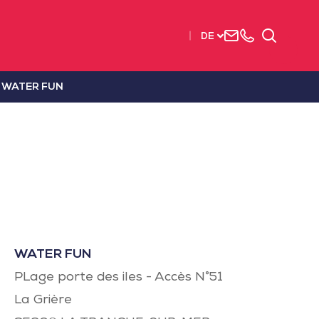
Uns
+33
Suchen
DE
kontaktieren
2515
63737
WATER FUN
WATER FUN
PLage porte des iles - Accès N°51
La Grière