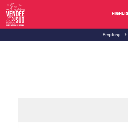
HIGHLI
Sud
Empfang
Vendée
Littoral
TourismusSüd
Vendée
Küste