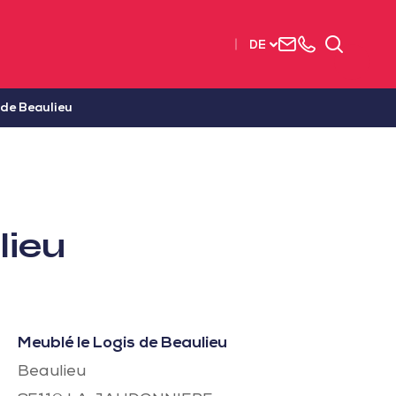
Uns
+33
Suchen
DE
kontaktieren
2515
63737
 de Beaulieu
lieu
Meublé le Logis de Beaulieu
Beaulieu