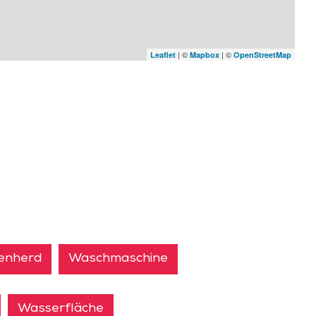
| ©
| ©
Leaflet
Mapbox
OpenStreetMap
lenherd
Waschmaschine
Wasserfläche