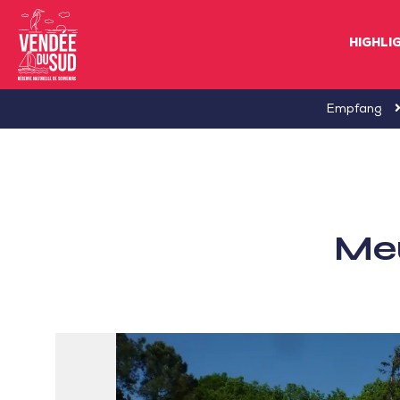
HIGHLI
Sud
Empfang
Vendée
Littoral
TourismusSüd
Vendée
Meu
Küste