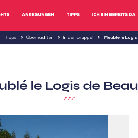
GHTS
ANREGUNGEN
TIPPS
ICH BIN BEREITS DA
Tipps
Übernachten
In der Gruppe!
Meublé le Logis
blé le Logis de Beau
3
Schlüssel
(Clévacances)