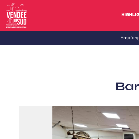
HIGHLI
Sud
Empfan
Vendée
Littoral
TourismusSüd
Vendée
Bar
Küste