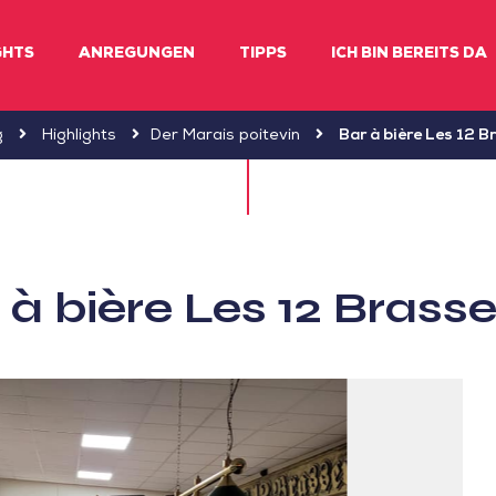
GHTS
ANREGUNGEN
TIPPS
ICH BIN BEREITS DA
g
Highlights
Der Marais poitevin
Bar à bière Les 12 B
 à bière Les 12 Brasse