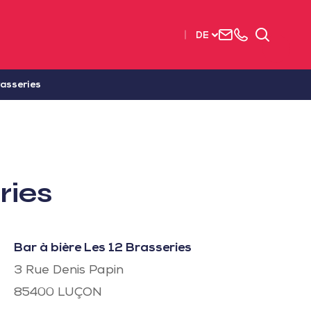
Uns
+33
Suchen
DE
kontaktieren
2515
63737
rasseries
ries
Bar à bière Les 12 Brasseries
3 Rue Denis Papin
85400
LUÇON