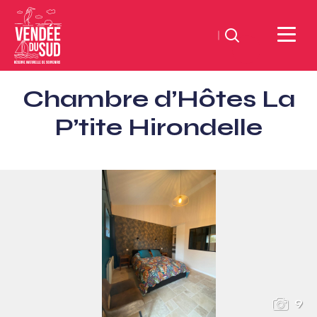
Suchen
Sud
Chambre d’Hôtes La
Vendée
Littoral
P’tite Hirondelle
TourismusSüd
Vendée
Küste
9