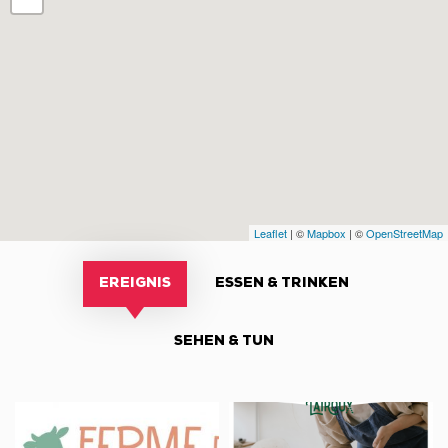
Leaflet
| ©
Mapbox
| ©
OpenStreetMap
EREIGNIS
ESSEN & TRINKEN
SEHEN & TUN
Traite
Un
ouverte
été