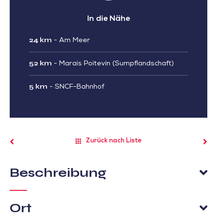
In die Nähe
24 km
-
Am Meer
52 km
-
Marais Poitevin (Sumpflandschaft)
5 km
-
SNCF-Bahnhof
Zurück nach Liste
Beschreibung
Ort