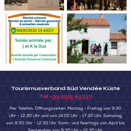
de
Shkolnikova
Luçon
Academy
Marché
Visite
semi-
guidée
nocturne
de
Festiv’Michelaise
la
Maison
du
Maître
de
Digues
Tourismusverband Süd Vendée Küste
Tel
+33 2515 63737
Per Telefon, Öffnungszeiten: Montag - Freitag von 9:30
Uhr - 12:30 Uhr und von 14:00 Uhr - 17:30 Uhr, Samstag
von 9:30 Uhr - 12:30 Uhr. Sonn- und feiertags von April bis
September von 9:30 Uhr - 12:30 Uhr.