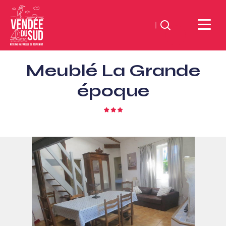
Suchen
Sud
Meublé La Grande
Vendée
Littoral
époque
TourismusSüd
Vendée
3
Sterne
Küste