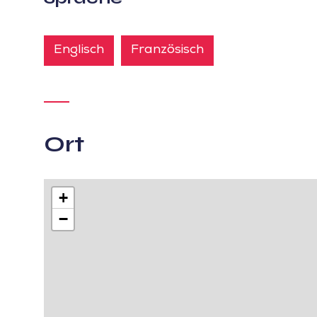
Englisch
Französisch
Ort
+
−