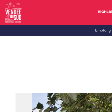
HIGHLI
Sud
Empfang
Vendée
Littoral
TourismusSüd
Vendée
Küste