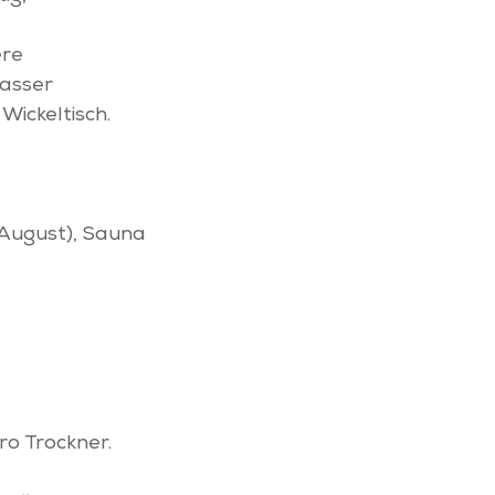
ere
asser
ickeltisch.
 August), Sauna
o Trockner.