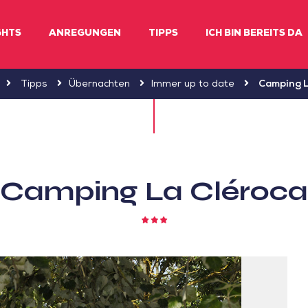
GHTS
ANREGUNGEN
TIPPS
ICH BIN BEREITS DA
Tipps
Übernachten
Immer up to date
Camping L
Camping La Cléroca
3
Sterne