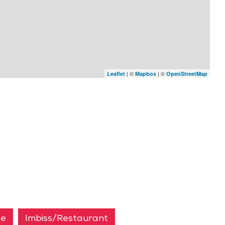
| ©
| ©
Leaflet
Mapbox
OpenStreetMap
te
Imbiss/Restaurant