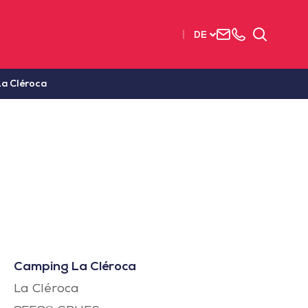
Uns
+33
Suchen
DE
kontaktieren
2515
63737
a Cléroca
Camping La Cléroca
La Cléroca