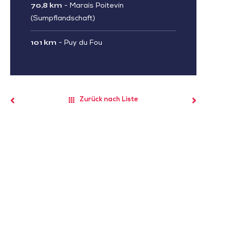
70,8 km
-
Marais Poitevin
(Sumpflandschaft)
101 km
-
Puy du Fou
Zurück nach Liste